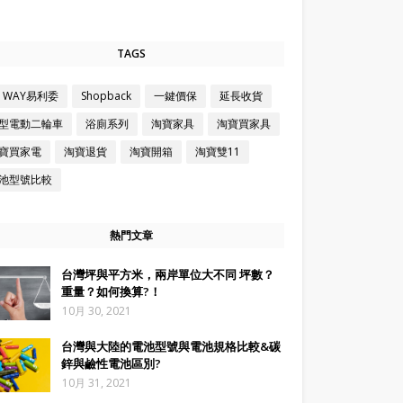
TAGS
Z WAY易利委
Shopback
一鍵價保
延長收貨
型電動二輪車
浴廁系列
淘寶家具
淘寶買家具
寶買家電
淘寶退貨
淘寶開箱
淘寶雙11
池型號比較
熱門文章
台灣坪與平方米，兩岸單位大不同 坪數？
重量？如何換算?！
10月 30, 2021
台灣與大陸的電池型號與電池規格比較&碳
鋅與鹼性電池區別?
10月 31, 2021