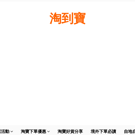
淘到寶
選活動
淘寶下單優惠
淘寶好貨分享
境外下單必讀
自地