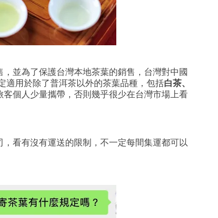
售，並為了保護
台
灣本地茶葉的銷售，
台
灣對中國
規定適用於除了普洱茶以外的茶葉品種，包括
白茶、
旅客個人少量攜帶，否則幾乎很少在
台
灣市場上看
司，看有沒有運送的限制，不一定每間集運都可以