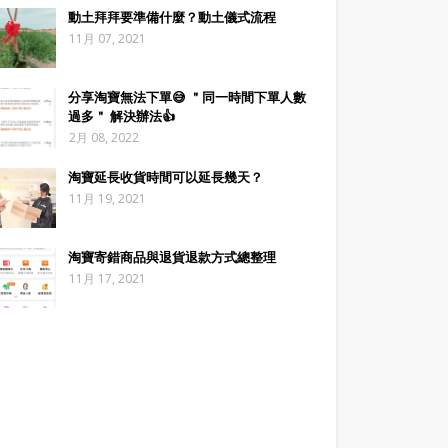
動土拜拜要準備什麼？動土儀式流程
11月 07, 2021
分享淘寶無法下單😅 ＂同一時間下單人數
過多＂ 解決辦法👍
2月 08, 2022
淘寶延長收貨時間可以延長幾天？
11月 19, 2021
淘寶寄錯商品與退貨退款方式總整理
11月 17, 2021