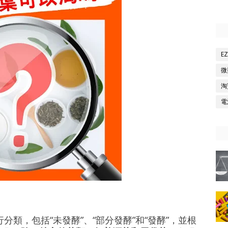
E
微
淘
電
類，包括“未發酵”、“部分發酵”和“發酵”，並根