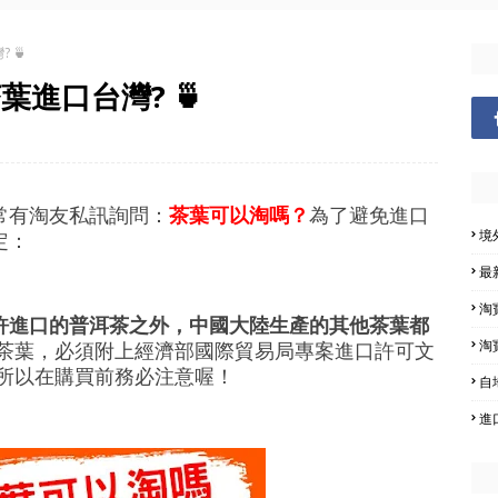
 🍵
葉進口台灣? 🍵
常有淘友私訊詢問：
茶葉可以淘嗎？
為了避免進口
境
定：
最
淘
許進口的普洱茶之外，中國大陸生產的其他茶葉都
淘
口茶葉，必須附上經濟部國際貿易局專案進口許可文
 所以在購買前務必注意喔！
自
進