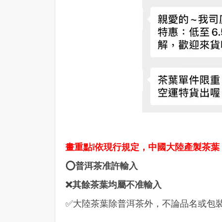
畫重點❕依現行規定，中國大陸產製茶葉
⭕普洱茶准許輸入
❌其餘茶葉均屬不准輸入
✅大陸茶葉除普洱茶外，不論品名或包