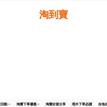
淘到寶
選活動
淘寶下單優惠
淘寶好貨分享
境外下單必讀
自地