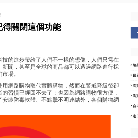
能
記得關閉這個功能
科技的進步帶給了人們不一樣的想像，人們只需在
境
、新聞，甚至是全球的商品都可以透過網路進行採
銷市場。
最
使用網路購物取代實體購物，然而在警戒降級後卻
淘
者的習慣已經回不去了；也因為網路購物很方便，
淘
了安裝防毒軟體、不點擊不明連結外，各個購物網
自
進