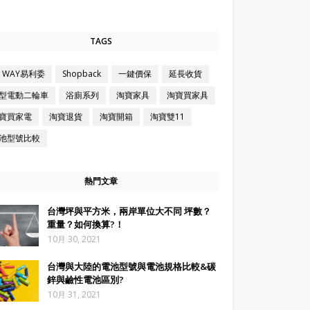
TAGS
Z WAY易利委
Shopback
一鍵價保
延長收貨
型電動二輪車
浴廁系列
淘寶家具
淘寶買家具
寶買家電
淘寶退貨
淘寶開箱
淘寶雙11
池型號比較
熱門文章
台灣坪與平方米，兩岸單位大不同 坪數？
重量？如何換算?！
10月 30, 2021
台灣與大陸的電池型號與電池規格比較&碳
鋅與鹼性電池區別?
10月 31, 2021