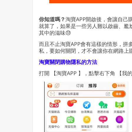
你知道嗎？
淘寶APP開啟後，會讓自
就算了，如果是一些另人難以啟齒、尷
其中的滋味😓
而且不止淘寶APP會有這樣的情形，拼
私，要如何關閉，才不會讓你在網路上
淘寶關閉購物隱私的方法
打開 【淘寶APP 】，點擊右下角 【我