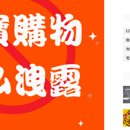
E
微
淘
電