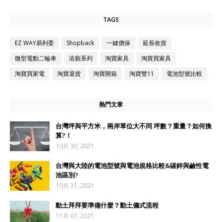
TAGS
EZ WAY易利委
Shopback
一鍵價保
延長收貨
微型電動二輪車
浴廁系列
淘寶家具
淘寶買家具
淘寶買家電
淘寶退貨
淘寶開箱
淘寶雙11
電池型號比較
熱門文章
台灣坪與平方米，兩岸單位大不同 坪數？重量？如何換
算?！
10月 30, 2021
台灣與大陸的電池型號與電池規格比較&碳鋅與鹼性電
池區別?
10月 31, 2021
動土拜拜要準備什麼？動土儀式流程
11月 07, 2021