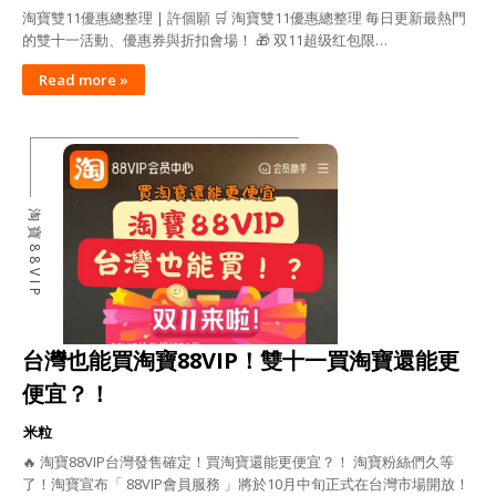
淘寶雙11優惠總整理 | 許個願 🛒 淘寶雙11優惠總整理 每日更新最熱門
的雙十一活動、優惠券與折扣會場！ 🎁 双11超级红包限…
Read more »
淘寶88VIP
台灣也能買淘寶88VIP！雙十一買淘寶還能更
便宜？！
米粒
🔥 淘寶88VIP台灣發售確定！買淘寶還能更便宜？！ 淘寶粉絲們久等
了！淘寶宣布「 88VIP會員服務 」將於10月中旬正式在台灣市場開放！