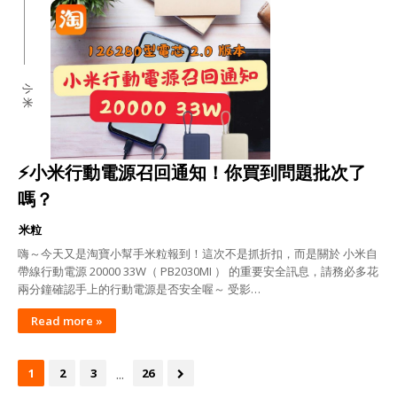
小米
⚡小米行動電源召回通知！你買到問題批次了
嗎？
米粒
嗨～今天又是淘寶小幫手米粒報到！這次不是抓折扣，而是關於 小米自
帶線行動電源 20000 33W（ PB2030MI ） 的重要安全訊息，請務必多花
兩分鐘確認手上的行動電源是否安全喔～ 受影…
Read more »
...
1
2
3
26