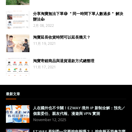
分享淘寶無法下單😅 ＂同一時間下單人數過多＂ 解決
辦法👍
2月 08, 2022
淘寶延長收貨時間可以延長幾天？
11月 19, 2021
淘寶寄錯商品與退貨退款方式總整理
11月 17, 2021
最新文章
人在國外也不卡關！EZWAY 境外 IP 新制全解：預先／
個案委任、親友代報、漫遊與 VPN 實測
November 12, 2025
EZ WAY 易利委一定要按申報嗎？！ 按申報不符會怎麼