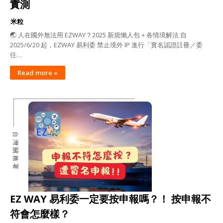
實測
米粒
🌏 人在國外無法用 EZWAY？2025 新規懶人包＋各情境解法 自
2025/6/20 起，EZWAY 易利委 禁止境外 IP 進行「實名認證註冊／委
任…
Read more »
台灣關務署
EZ WAY 易利委一定要按申報嗎？！ 按申報不
符會怎麼樣？