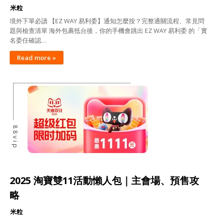
米粒
境外下單必讀 【EZ WAY 易利委】通知怎麼按？完整通關流程、常見問
題與檢查清單 海外包裹抵台後，你的手機會跳出 EZ WAY 易利委 的「實
名委任確認…
Read more »
88vip
2025 淘寶雙11活動懶人包｜主會場、預售攻
略
米粒