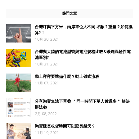
熱門文章
台灣坪與平方米，兩岸單位大不同 坪數？重量？如何換
算?！
10月 30, 2021
台灣與大陸的電池型號與電池規格比較&碳鋅與鹼性電
池區別?
10月 31, 2021
動土拜拜要準備什麼？動土儀式流程
11月 07, 2021
分享淘寶無法下單😅 ＂同一時間下單人數過多＂ 解決
辦法👍
2月 08, 2022
淘寶延長收貨時間可以延長幾天？
11月 19, 2021