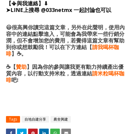
【📳與我連絡】⬇︎
➤LINE上搜尋 @033netmx 一起討論也可以
😃
很高興你讀完這篇文章，
另外在此聲明，使用內
容中的連結點擊進入，
可能會為我帶來一些行銷分
潤，但不會增加您的費用，
若覺得
這篇文章有幫助
到你或想鼓勵我！可以在下方連結
【
請我喝杯咖
啡
】☕
。
☕️【
贊助
】因為你的參與讓我更有動力持續產出優
質內容，以行動支持米粒，透過連結
請米粒喝杯咖
啡
吧!
Tags
自地自建分享
農舍興建