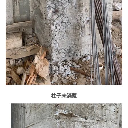
柱子未滿漿