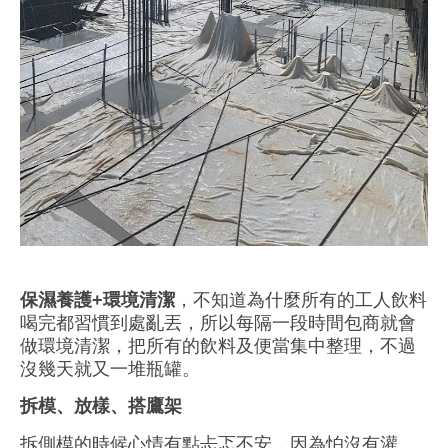
保濕養護+環境清潔
，不知道為什麼所有的工人飲料
喝完都習慣到處亂丟，所以每隔一段時間包商就會
做環境清潔，把所有的飲料及便當集中整理，不過
沒幾天就又一堆瓶罐
。
拆模、放樣、搭鷹架
拆側模的時候心情有點忐忑不安，因為怕沒有灌