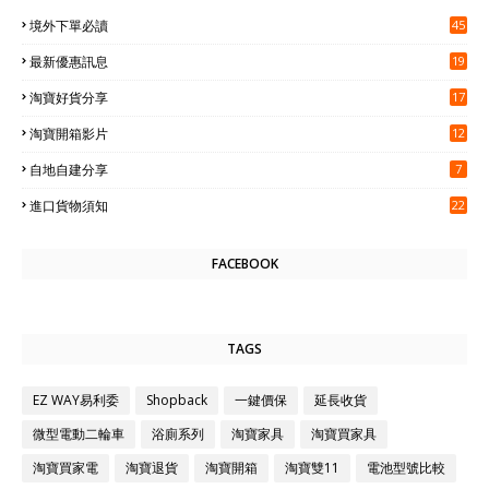
境外下單必讀
45
最新優惠訊息
19
淘寶好貨分享
17
淘寶開箱影片
12
自地自建分享
7
進口貨物須知
22
FACEBOOK
TAGS
EZ WAY易利委
Shopback
一鍵價保
延長收貨
微型電動二輪車
浴廁系列
淘寶家具
淘寶買家具
淘寶買家電
淘寶退貨
淘寶開箱
淘寶雙11
電池型號比較