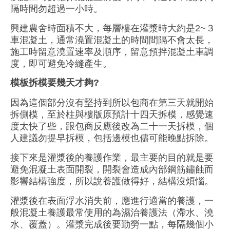
隔時間勿超過一小時
。
興建農舍時面積不大，每層樓在灌漿時大約是2~３
車
混凝土，通常
澆置混凝土的時
間間隔不會太長，
施工時留意澆置速率及順序，留意預拌混凝土車調
度，即可避免冷縫產生。
模板拆模要幾天才夠?
因為這個部分沒有堅持到所以包商在第三天就開始
拆側模，至於柱與樓版原預計十四天拆模，感覺速
度太快了些，跟包商反應後改為二十一天拆模，個
人建議勿
提早拆模，包括邊模也儘可能晚點拆
除
。
接下來是
灌漿後的養護作業，最主要的目的就是要
避免混凝土表面開裂，開裂會造成內部鋼筋鏽蝕而
影響結構強度，所以說養護做得好，結構沒煩惱。
灌漿後在表面浮水消失前，
應進行適
當的
養護，
一
般混凝土養
護
最常使用的為濕治養護法（滯水、澆
水、覆蓋
）
。
灌漿完成後要勤勞一點，每隔幾個小