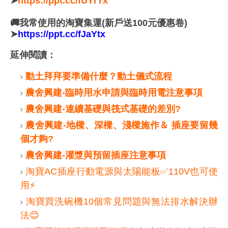
➤
https://ppt.cc/fUYrTx
🚚我常使用的淘寶集運(新戶送100元優惠卷)
➤
https://ppt.cc/fJaYtx
延伸閱讀：
動土拜拜要準備什麼？動土儀式流程
農舍興建-臨時用水申請與臨時用電注意事項
農舍興建-連續基礎與筏式基礎的差別?
農舍興建-地樑、深樑、淺樑施作＆ 插座要留幾
個才夠?
農舍興建-灌漿與預留插座注意事項
淘寶AC插座行動電源與太陽能板✅110V也可使
用⚡️
淘寶買洗碗機10個常見問題與無法排水解決辦
法😊