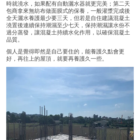
時就
澆水，如果配有自動灑水器就更完美；
第二天
包商拿來無紡布做面膜式的保養，一般灌漿完成後
全天灑水養護最少要三天，但若是自住建議混凝土
澆置後連續保持潮濕至少七天，保持潮濕讓水份不
過分蒸發，讓混凝土持續水化作用，以確保混凝土
品質。
個人是覺得即然是自己要住的，能養護久點會更
好，再往上的屋頂，就要再養護久一些
。