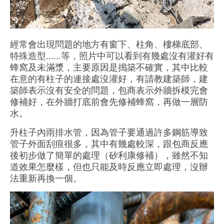
經常會出現問題的地方有窗下
、柱角
、樓梯底部
、
特殊造型......等，
照片中可以看到有幾處沒有灌好有
蜂窩及未滿漿，主要原因是搗築不確實，其中比較
在意的有柱子的連接處沒灌好，有請教建築師，建
築師表示沒有安全的問題，包商表示外牆拆模完會
修補好，在外牆打底前會先修補蜂窩，再做一層防
水
。
升柱子內雨排水管，因為管子要通過許多鋼筋導致
管子外面刮痕很多，其中有幾處較深，跟包商反應
後初步做了簡單的處理（矽利康修補），雖然不知
道效果怎麼樣，但也只能及時反應立即處理，沒辦
法重新再換一個
。