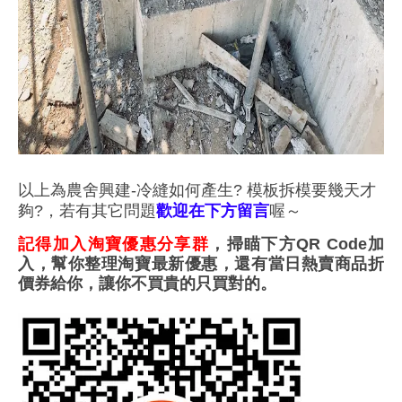
以上為農舍興建-
冷縫如何產生? 模板拆模要幾天才
夠?
，若有其它問題
歡迎在下方留言
喔～
記得加入淘寶優惠分享群
，掃瞄下方QR Code加
入，幫你整理淘寶最新優惠，還有當日熱賣商品折
價券給你，讓你不買貴的只買對的。