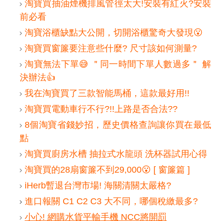
淘寶買抽油煙機排風管徑太大!安裝有紅火?安裝
前必看
淘寶浴櫃缺點大公開，切開浴櫃驚奇大發現😮
淘寶買窗簾要注意些什麼? 尺寸該如何測量?
淘寶無法下單😅 ＂同一時間下單人數過多＂ 解
決辦法👍
我在淘寶買了三款智能馬桶，這款最好用!!
淘寶買電動車行不行?!!上路是否合法??
8個淘寶省錢妙招，歷史價格查詢讓你買在最低
點
淘寶買廚房水槽 抽拉式水龍頭 洗杯器試用心得
淘寶買的28扇窗簾不到29,000😮 [ 窗簾篇 ]
iHerb暫退台灣市場! 海關清關太嚴格?
進口報關 C1 C2 C3 大不同，哪個稅繳最多?
小心! 網購水貨平輸手機 NCC將開罰