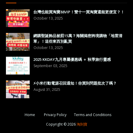
台灣也能買淘寶88VIP！雙十一買淘寶還能更便宜？！
October 13, 2025
網購聖誕飾品被罰15萬？海關揭密跨境購物「地雷清
單」！這些東西別亂買
October 13, 2025
2025 KKDAY九月專屬優惠碼 ＋ 秋季旅行靈感
September 03, 2025
⚡小米行動電源召回通知！你買到問題批次了嗎？
August 31, 2025
Home
Privacy Policy
Terms and Conditions
Copyright ©
2026
淘到寶