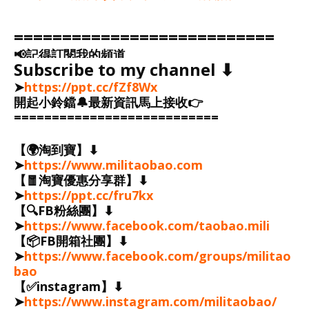
===========================
📢記得訂閱我的頻道
Subscribe to my channel ⬇︎
➤
https://ppt.cc/fZf8Wx
開起小鈴鐺🔔最新資訊馬上接收👉
===========================
【🌍淘到寶】⬇︎
➤
https://www.militaobao.com
【🧧淘寶優惠分享群】⬇︎
➤
https://ppt.cc/fru7kx
【🔍FB粉絲團】⬇︎
➤
https://www.facebook.com/taobao.mili
【📦FB開箱社團】⬇︎
➤
https://www.facebook.com/groups/militao
bao
【✅instagram】⬇︎
➤
https://www.instagram.com/militaobao/