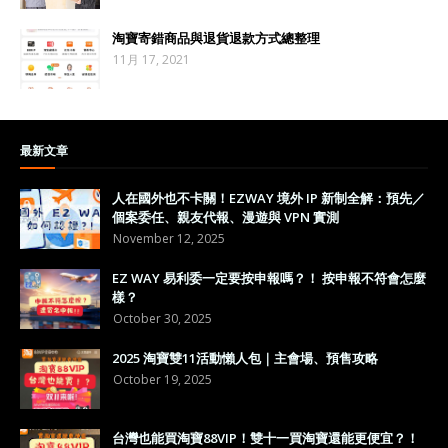
淘寶寄錯商品與退貨退款方式總整理
11月 17, 2021
最新文章
人在國外也不卡關！EZWAY 境外 IP 新制全解：預先／
個案委任、親友代報、漫遊與 VPN 實測
November 12, 2025
EZ WAY 易利委一定要按申報嗎？！ 按申報不符會怎麼
樣？
October 30, 2025
2025 淘寶雙11活動懶人包｜主會場、預售攻略
October 19, 2025
台灣也能買淘寶88VIP！雙十一買淘寶還能更便宜？！