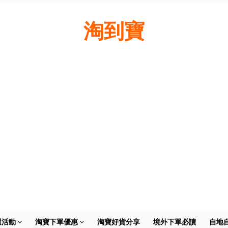
淘到寶
選活動
淘寶下單優惠
淘寶好貨分享
境外下單必讀
自地