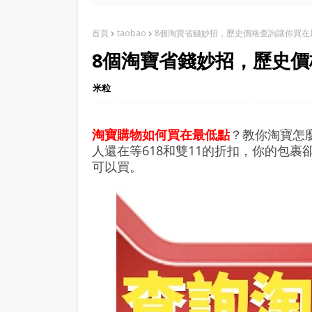
首頁
taobao
8個淘寶省錢妙招，歷史價格查詢讓你買在
8個淘寶省錢妙招，歷史
米粒
淘寶購物如何買在最低點
？教你淘寶怎
人還在等618和雙11的折扣，你的包
可以買。