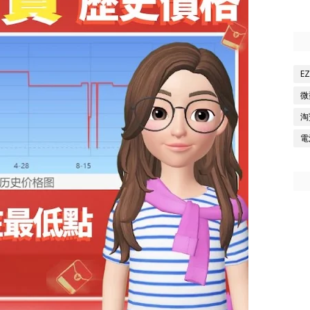
E
微
淘
電