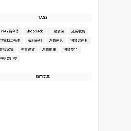
TAGS
Z WAY易利委
Shopback
一鍵價保
延長收貨
型電動二輪車
浴廁系列
淘寶家具
淘寶買家具
寶買家電
淘寶退貨
淘寶開箱
淘寶雙11
池型號比較
熱門文章