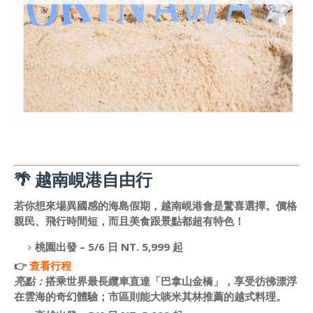
🌴 越南峴港自由行
若你想來場異國感的海島假期，越南峴港會是驚喜選擇。價格
親民、飛行時間短，而且美食跟景點都超有特色！
桃園出發
– 5/6 日 NT. 5,999 起
👉
查看行程
亮點：
搭乘世界最長纜車直達「巴拿山金橋」，享受彷彿漂浮
在雲海的奇幻體驗；市區則能大啖米其林推薦的越式料理。