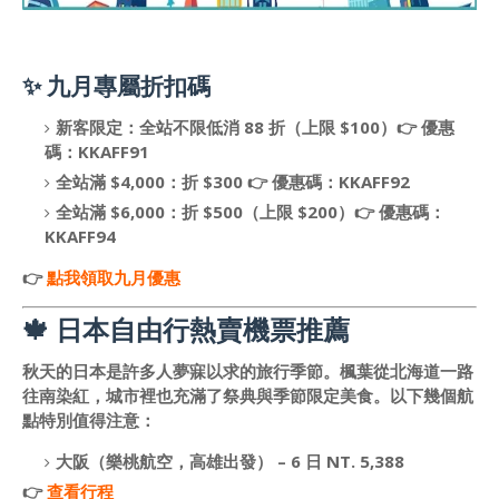
✨ 九月專屬折扣碼
新客限定：全站不限低消 88 折（上限 $100）👉 優惠
碼：KKAFF91
全站滿 $4,000：折 $300 👉 優惠碼：KKAFF92
全站滿 $6,000：折 $500（上限 $200）👉 優惠碼：
KKAFF94
👉
點我領取九月優惠
🍁 日本自由行熱賣機票推薦
秋天的日本是許多人夢寐以求的旅行季節。楓葉從北海道一路
往南染紅，城市裡也充滿了祭典與季節限定美食。以下幾個航
點特別值得注意：
大阪（樂桃航空，高雄出發） – 6 日 NT. 5,388
👉
查看行程