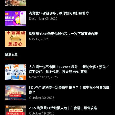
淘寶雙12省錢攻略，教你如何精打細算🤑
December 05, 2022
淘寶滿￥249跨境包郵包稅，一次下單直達台灣
May 19, 2022
隨選文章
人在國外也不卡關！EZWAY 境外 IP 新制全解：預先／
個案委任、親友代報、漫遊與 VPN 實測
November 12, 2025
EZ WAY 易利委一定要按申報嗎？！ 按申報不符會怎麼
樣？
October 30, 2025
2025 淘寶雙11活動懶人包｜主會場、預售攻略
October 19, 2025