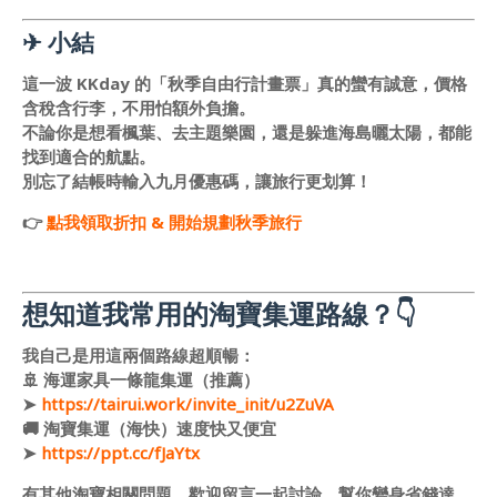
✈ 小結
這一波 KKday 的「秋季自由行計畫票」真的蠻有誠意，價格
含稅含行李，不用怕額外負擔。
不論你是想看楓葉、去主題樂園，還是躲進海島曬太陽，都能
找到適合的航點。
別忘了結帳時輸入九月優惠碼，讓旅行更划算！
👉
點我領取折扣 & 開始規劃秋季旅行
想知道我常用的淘寶集運路線？👇
我自己是用這兩個路線超順暢：
🚢 海運家具一條龍集運（推薦）
➤
https://tairui.work/invite_init/u2ZuVA
🚚 淘寶集運（海快）速度快又便宜
➤
https://ppt.cc/fJaYtx
有其他淘寶相關問題，歡迎留言一起討論，幫你變身省錢達