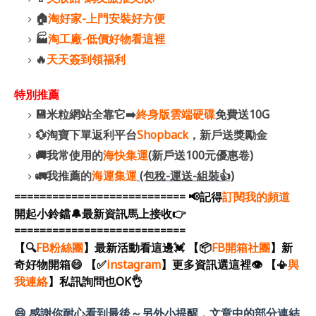
🏠
淘好家-上門安裝好方便
🏭
淘工廠-低價好物看這裡
🔥
天天簽到領福利
特別推薦
💾米粒網站全靠它➡️
終身版雲端硬碟
免費送10G
💱淘寶下單返利平台
Shopback
，新戶送獎勵金
🚚我常使用的
海快集運
(新戶送100元優惠卷)
🚛我推薦的
海運集運
(包稅-運送-組裝👍)
=========================== 📢記得
訂閱我的頻道
開起小鈴鐺🔔最新資訊馬上接收👉
===========================
【🔍
FB粉絲團
】最新活動看這邊💓
【📦
FB開箱社團
】新
奇好物開箱😄
【✅
instagram
】更多資訊選這裡👁️
【📳
與
我連絡
】私訊詢問也OK
👌
😄 感謝你耐心看到最後～另外小提醒，文章中的部分連結