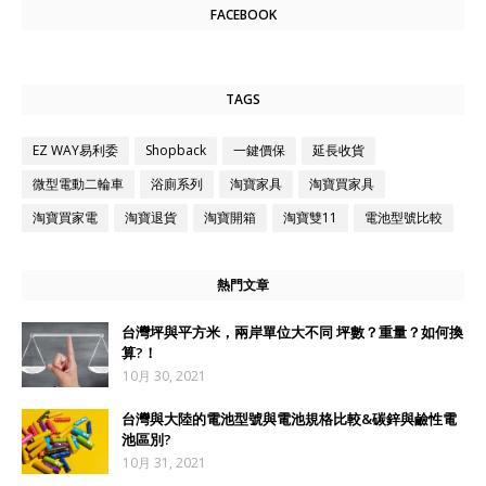
FACEBOOK
TAGS
EZ WAY易利委
Shopback
一鍵價保
延長收貨
微型電動二輪車
浴廁系列
淘寶家具
淘寶買家具
淘寶買家電
淘寶退貨
淘寶開箱
淘寶雙11
電池型號比較
熱門文章
台灣坪與平方米，兩岸單位大不同 坪數？重量？如何換
算?！
10月 30, 2021
台灣與大陸的電池型號與電池規格比較&碳鋅與鹼性電
池區別?
10月 31, 2021