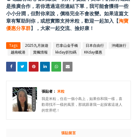
是推廣合作，若你透過這些連結下單，我可能會獲得一些
小小分潤，但對你來說，價格完全不會改變。如果這篇文
章有幫助到你，或想實際支持米粒，歡迎一起加入【
淘寶
優惠分享群
】，大家一起交流、撿好康！
Tags
2025九月旅遊
巴拿山金手橋
日本自由行
沖繩旅行
越南峴港
賞楓情報
kkday折扣碼
KKday優惠
張貼者：
米粒
我是米粒，住在一個小島上，如果你和我一樣，喜
歡尋找不一樣的風景，那就跟著我一起探索這迷人
的世界吧！
張貼留言