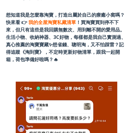
想知道我是怎麼靠淘寶，打造出屬於自己的療癒小窩嗎？
快來看 👉
我的全屋淘寶私藏清單
！買淘寶買到停不下
來，但只有這些是我回購無數次、用到離不開的愛用品。
生活小物、收納神器、3C好物，每樣都是我自己實測過、
真心推薦的淘寶寶藏✨想省錢、聰明淘，又不怕踩雷？記
得追蹤《淘到寶》，不定時更新好物清單，跟我一起開
箱，荷包準備好啦嗎？🔥