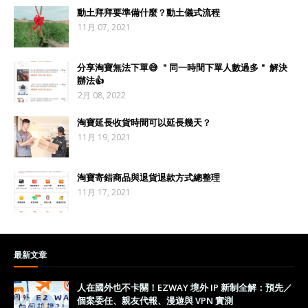
動土拜拜要準備什麼？動土儀式流程
11月 07, 2021
分享淘寶無法下單😅 ＂同一時間下單人數過多＂ 解決
辦法👍
2月 08, 2022
淘寶延長收貨時間可以延長幾天？
11月 19, 2021
淘寶寄錯商品與退貨退款方式總整理
11月 17, 2021
最新文章
人在國外也不卡關！EZWAY 境外 IP 新制全解：預先／
個案委任、親友代報、漫遊與 VPN 實測