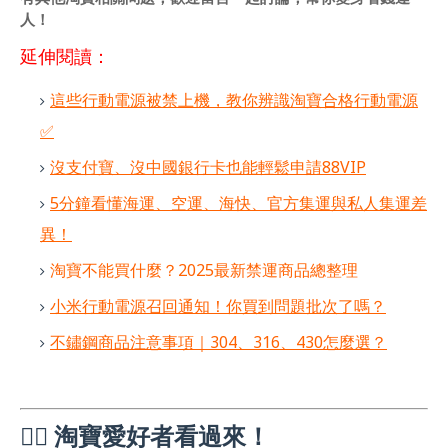
人！
延伸閱讀：
這些行動電源被禁上機，教你辨識淘寶合格行動電源
✅
沒支付寶、沒中國銀行卡也能輕鬆申請88VIP
5分鐘看懂海運、空運、海快、官方集運與私人集運差
異！
淘寶不能買什麼？2025最新禁運商品總整理
小米行動電源召回通知！你買到問題批次了嗎？
不鏽鋼商品注意事項｜304、316、430怎麼選？
🙋‍♀️ 淘寶愛好者看過來！