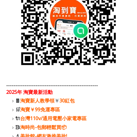
--------------------------------------------------
2025年 淘寶最新活動
🧧
淘寶新人教學領
￥
30紅包
🛒
淘寶￥99免運專區
🔌
台灣110v/通用電壓小家電專區
🥻
淘時尚-包郵輕鬆買📦
💄
美妝館-網友激推美妝!