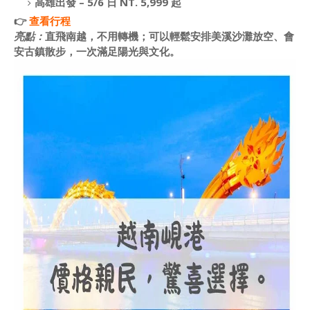
高雄出發
– 5/6 日 NT. 5,999 起
👉
查看行程
亮點：
直飛南越，不用轉機；可以輕鬆安排美溪沙灘放空、會
安古鎮散步，一次滿足陽光與文化。