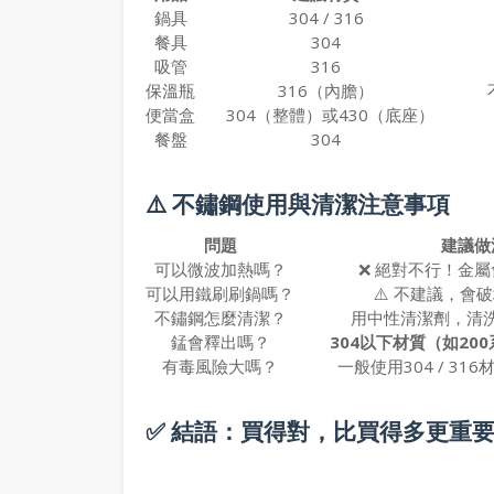
鍋具
304 / 316
餐具
304
吸管
316
保溫瓶
316（內膽）
不
便當盒
304（整體）或430（底座）
餐盤
304
⚠️ 不鏽鋼使用與清潔注意事項
問題
建議做
可以微波加熱嗎？
❌ 絕對不行！金
可以用鐵刷刷鍋嗎？
⚠️ 不建議，會
不鏽鋼怎麼清潔？
用中性清潔劑，清
錳會釋出嗎？
304以下材質（如200
有毒風險大嗎？
一般使用304 / 31
✅ 結語：買得對，比買得多更重