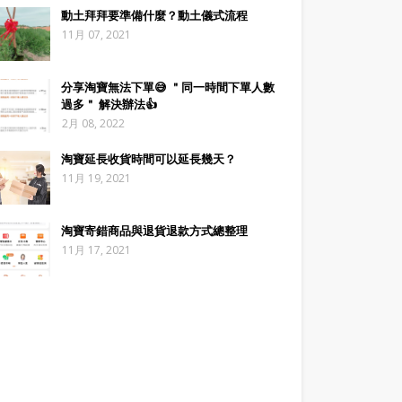
動土拜拜要準備什麼？動土儀式流程
11月 07, 2021
分享淘寶無法下單😅 ＂同一時間下單人數
過多＂ 解決辦法👍
2月 08, 2022
淘寶延長收貨時間可以延長幾天？
11月 19, 2021
淘寶寄錯商品與退貨退款方式總整理
11月 17, 2021