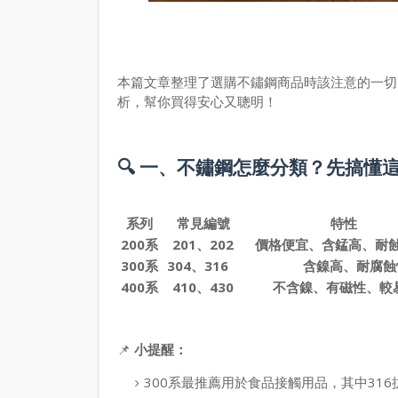
本篇文章整理了選購不鏽鋼商品時該注意的一切，
析，幫你買得安心又聰明！
🔍 一、不鏽鋼怎麼分類？先搞懂
系列
常見編號
特性
200系
201、202
價格便宜、含錳高、
300系
304、316
含鎳高、耐腐蝕
400系
410、430
不含鎳、有磁性、較
📌
小提醒：
300系
最推薦用於食品接觸用品，其中
31