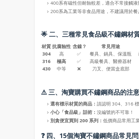
400系
有磁性但耐蝕較差，適合不常接觸液
200系
為工業等非食品用途，不建議用於餐
🌟 二、三種常見食品級不鏽鋼材質比較（
材質
抗腐蝕性
含鎳？
常見用途
304
高
✅
餐具、鍋具、保溫瓶
316
極高
✅
高級餐具、醫療器材
430
中等
❌
刀叉、便當盒底部
⚠️ 三、淘寶購買不鏽鋼商品的注
選有標示材質的商品：
請認明 304、316 
小心「食品級」話術：
沒編號的不可靠！
別貪便宜買到 200 系列：
低價商品常用工
❓ 四、15個淘寶不鏽鋼商品常見