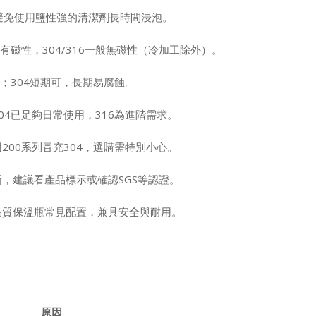
但避免使用鹽性強的清潔劑長時間浸泡。
鋼有磁性，304/316一般無磁性（冷加工除外）。
6；304短期可，長期易腐蝕。
04已足夠日常使用，316為進階需求。
200系列冒充304，選購需特別小心。
，建議看產品標示或確認SGS等認證。
品質保溫瓶常見配置，兼具安全與耐用。
原因