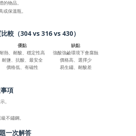
體的物品。
具或保溫瓶。
304 vs 316 vs 430）
優點
缺點
耐熱、耐酸、穩定性高
強酸強鹼環境下會腐蝕
耐鹽、抗酸、最安全
價格高、選擇少
價格低、有磁性
易生鏽、耐酸差
意事項
標示。
業級不鏽鋼。
問題一次解答