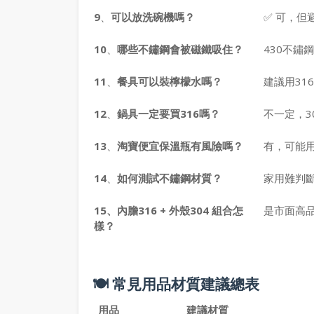
9
、
可以放洗碗機嗎？
✅ 可，
10
、
哪些不鏽鋼會被磁鐵吸住？
430不鏽
11
、
餐具可以裝檸檬水嗎？
建議用31
12
、
鍋具一定要買316嗎？
不一定，3
13
、
淘寶便宜保溫瓶有風險嗎？
有，可能用
14
、
如何測試不鏽鋼材質？
家用難判斷
15、內膽316 + 外殼304 組合怎
是市面高
樣？
🍽 常見用品材質建議總表
用品
建議材質