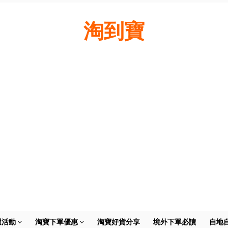
淘到寶
選活動
淘寶下單優惠
淘寶好貨分享
境外下單必讀
自地