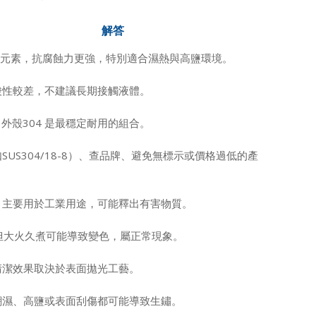
解答
鉬元素，抗腐蝕力更強，特別適合濕熱與高鹽環境。
酸性較差，不建議長期接觸液體。
+ 外殼304 是最穩定耐用的組合。
SUS304/18-8）、查品牌、避免無標示或價格過低的產
，主要用於工業用途，可能釋出有害物質。
，但大火久煮可能導致變色，屬正常現象。
清潔效果取決於表面拋光工藝。
潮濕、高鹽或表面刮傷都可能導致生鏽。