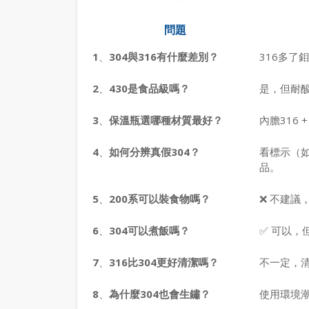
問題
1
、
304與316有什麼差別？
316多了
2
、
430是食品級嗎？
是，但耐
3
、
保溫瓶選哪種材質最好？
內膽316 
4
、
如何分辨真假304？
看標示（如
品。
5
、
200系可以裝食物嗎？
❌ 不建議
6
、
304可以煮飯嗎？
✅ 可以
7
、
316比304更好清潔嗎？
不一定，
8
、
為什麼304也會生鏽？
使用環境