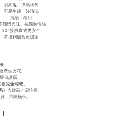
耐高溫、導熱均勻
不易生鏽、好清洗
抗酸、耐用
殘留異味、抗腐蝕性強
304接觸食物更安全
常接觸酸食更穩定
法
屬會產生火花。
破壞保護層。
洗後
完全晾乾
。
系）
含錳高才需注意。
6材質，風險極低。
要！