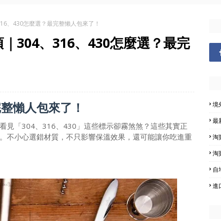
16、430怎麼選？最完整懶人包來了！
304、316、430怎麼選？最完
最完整懶人包來了！
境
最
見「304、316、430」這些標示卻霧煞煞？這些其實正
。不小心選錯材質，不只影響保溫效果，還可能讓你吃進重
淘
淘
自
進