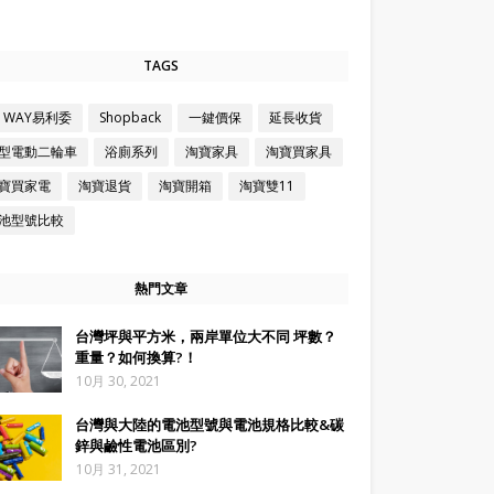
TAGS
Z WAY易利委
Shopback
一鍵價保
延長收貨
型電動二輪車
浴廁系列
淘寶家具
淘寶買家具
寶買家電
淘寶退貨
淘寶開箱
淘寶雙11
池型號比較
熱門文章
台灣坪與平方米，兩岸單位大不同 坪數？
重量？如何換算?！
10月 30, 2021
台灣與大陸的電池型號與電池規格比較&碳
鋅與鹼性電池區別?
10月 31, 2021