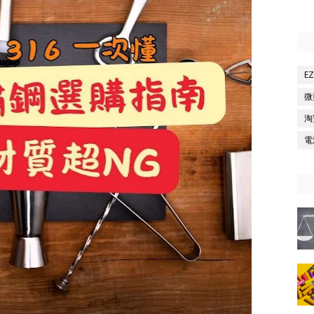
E
微
淘
電