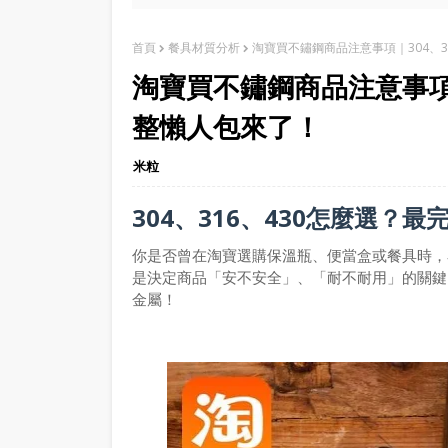
首頁
餐具材質分析
淘寶買不鏽鋼商品注意事項｜304、3
淘寶買不鏽鋼商品注意事項｜
整懶人包來了！
米粒
304、316、430怎麼選？
你是否曾在淘寶選購保溫瓶、便當盒或餐具時，看
是決定商品「安不安全」、「耐不耐用」的關鍵
金屬！