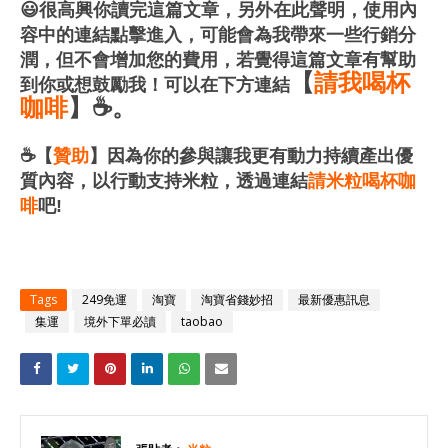
😃
很高興你讀完這篇文章，
另外在此聲明，使用內
容中的連結點擊進入，
可能會為我帶來一些行銷分
潤，但不會增加您的費用，
若覺得
這篇文章有幫助
【
請我喝杯
到你或想鼓勵我！可以在下方連結
咖啡
】☕
。
☕️【
贊助
】因為你的參與讓我更有動力持續產出優
質內容，以行動支持米粒，透過連結
請米粒喝杯咖
啡
吧!
Tags
249免運
淘寶
淘寶省錢妙招
最新優惠訊息
集運
境外下單必讀
taobao