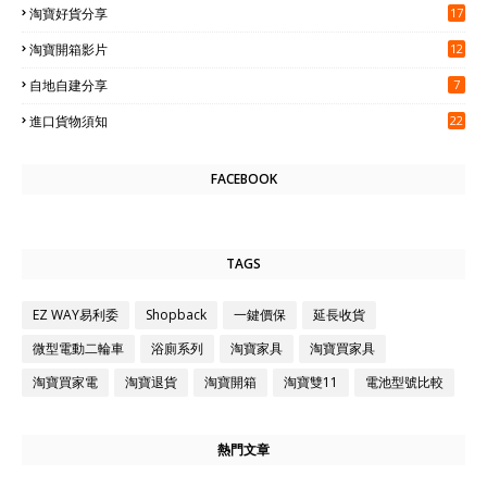
淘寶好貨分享
17
淘寶開箱影片
12
自地自建分享
7
進口貨物須知
22
FACEBOOK
TAGS
EZ WAY易利委
Shopback
一鍵價保
延長收貨
微型電動二輪車
浴廁系列
淘寶家具
淘寶買家具
淘寶買家電
淘寶退貨
淘寶開箱
淘寶雙11
電池型號比較
熱門文章