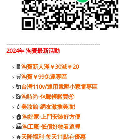
--------------------------------------------------
2024年 淘寶最新活動
🧧
淘寶新人滿￥30減￥20
🛒
淘寶￥99免運專區
🔌
台灣110v/通用電壓小家電專區
🥻
淘時尚-包郵輕鬆買📦
💄
美妝館-網友激推美妝!
🏠
淘好家-上門安裝好方便
🏭
淘工廠-低價好物看這裡
🔥
天降福利-每天11點有優惠