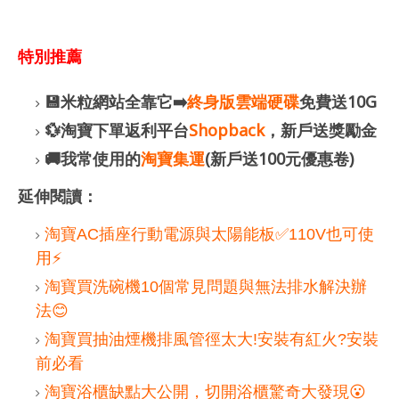
特別推薦
💾米粒網站全靠它➡️
終身版雲端硬碟
免費送10G
💱淘寶下單返利平台
Shopback
，新戶送獎勵金
🚚我常使用的
淘寶集運
(新戶送100元優惠卷)
延伸閱讀：
淘寶AC插座行動電源與太陽能板✅110V也可使
用⚡️
淘寶買洗碗機10個常見問題與無法排水解決辦
法😊
淘寶買抽油煙機排風管徑太大!安裝有紅火?安裝
前必看
淘寶浴櫃缺點大公開，切開浴櫃驚奇大發現😮