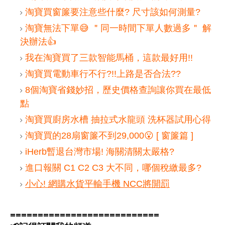
淘寶買窗簾要注意些什麼? 尺寸該如何測量?
淘寶無法下單😅 ＂同一時間下單人數過多＂ 解
決辦法👍
我在淘寶買了三款智能馬桶，這款最好用!!
淘寶買電動車行不行?!!上路是否合法??
8個淘寶省錢妙招，歷史價格查詢讓你買在最低
點
淘寶買廚房水槽 抽拉式水龍頭 洗杯器試用心得
淘寶買的28扇窗簾不到29,000😮 [ 窗簾篇 ]
iHerb暫退台灣市場! 海關清關太嚴格?
進口報關 C1 C2 C3 大不同，哪個稅繳最多?
小心! 網購水貨平輸手機 NCC將開罰
===========================
