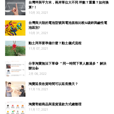
台灣坪與平方米，兩岸單位大不同 坪數？重量？如何換
算?！
10月 30, 2021
台灣與大陸的電池型號與電池規格比較&碳鋅與鹼性電
池區別?
10月 31, 2021
動土拜拜要準備什麼？動土儀式流程
11月 07, 2021
分享淘寶無法下單😅 ＂同一時間下單人數過多＂ 解決
辦法👍
2月 08, 2022
淘寶延長收貨時間可以延長幾天？
11月 19, 2021
淘寶寄錯商品與退貨退款方式總整理
11月 17, 2021