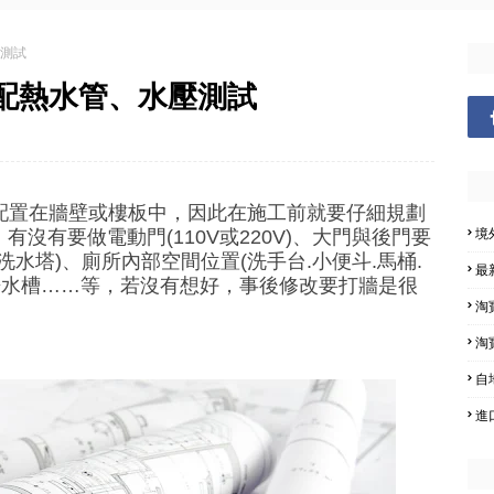
壓測試
配熱水管、水壓測試
配置在牆壁或樓板中，因此在施工前就要仔細規劃
境
有沒有要做電動門(110V或220V)、大門與後門要
水塔)、廁所內部空間位置(洗手台.小便斗.馬桶.
最
房水槽……等，若沒有想好，事後修改要打牆是很
淘
淘
自
進