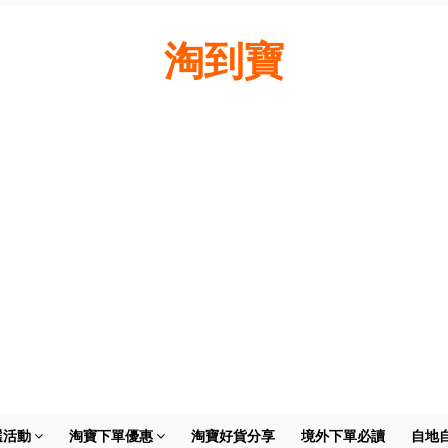
淘到寶
選活動
淘寶下單優惠
淘寶好貨分享
境外下單必讀
自地