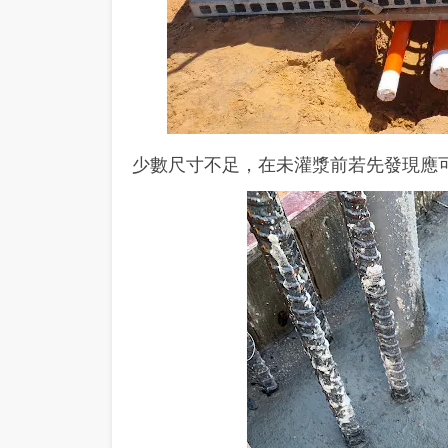
少數尺寸不足，在未灌漿前若先發現應