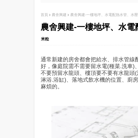
首頁
農舍興建
農舍興建-一樓地坪、水電配熱水管、水
農舍興建-一樓地坪、水電
米粒
通常新建的房舍都會把給水、排水管線
好，像庭院需不需要留水電(種菜.洗車)、
不要預留水龍頭、樓頂要不要有水龍頭(洗
淋浴.浴缸)、落地式飲水機的位置、廚
麻煩的。