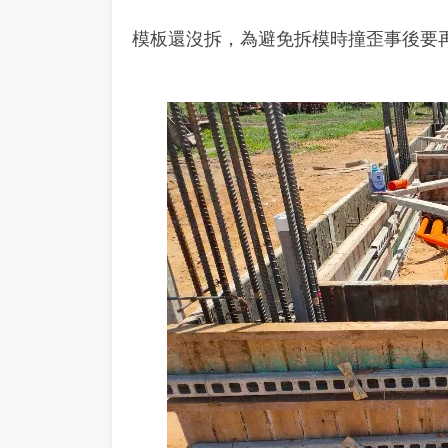
模板還沒拆，為避免拆模時撞歪事後要