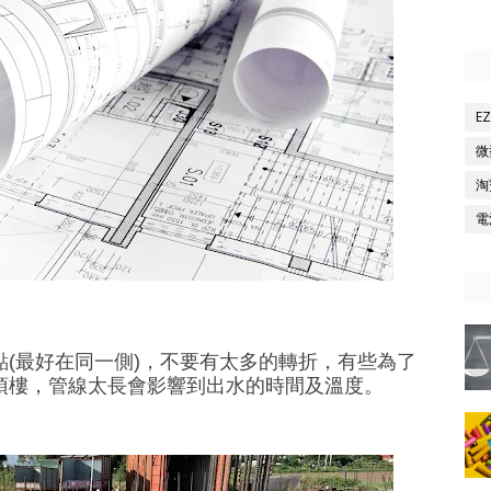
E
微
淘
電
(最好在同一側)，不要有太多的轉折，有些為了
頂樓，管線太長會影響到出水的時間及溫度。