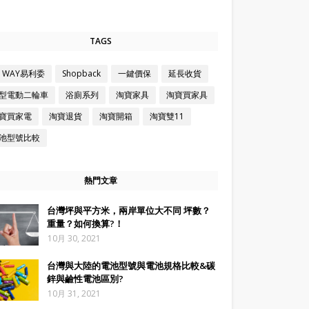
TAGS
Z WAY易利委
Shopback
一鍵價保
延長收貨
型電動二輪車
浴廁系列
淘寶家具
淘寶買家具
寶買家電
淘寶退貨
淘寶開箱
淘寶雙11
池型號比較
熱門文章
台灣坪與平方米，兩岸單位大不同 坪數？
重量？如何換算?！
10月 30, 2021
台灣與大陸的電池型號與電池規格比較&碳
鋅與鹼性電池區別?
10月 31, 2021