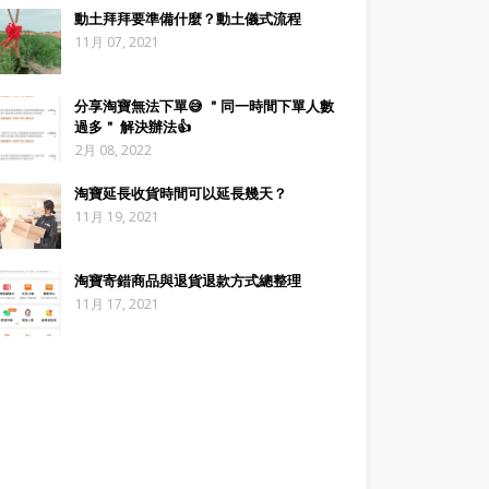
動土拜拜要準備什麼？動土儀式流程
11月 07, 2021
分享淘寶無法下單😅 ＂同一時間下單人數
過多＂ 解決辦法👍
2月 08, 2022
淘寶延長收貨時間可以延長幾天？
11月 19, 2021
淘寶寄錯商品與退貨退款方式總整理
11月 17, 2021